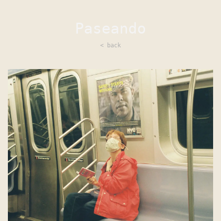
Paseando
<
back